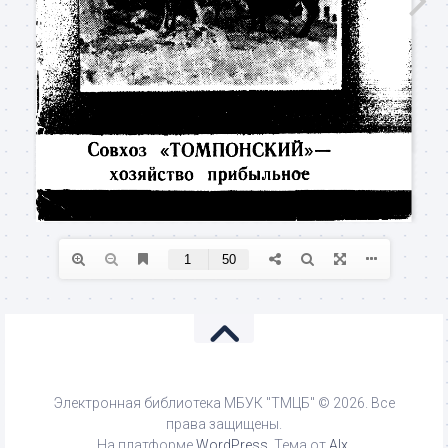
Электронная библиотека МБУК "ТМЦБ" © 2026. Все
права защищены.
На платформе
WordPress
. Тема от
Alx
.