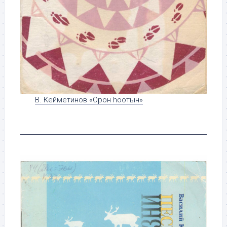
В. Кейметинов «Орон hоотын»