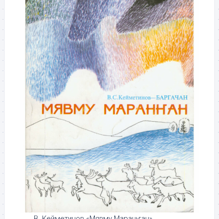
В. Кейметинов «Мявму Маранҥан»