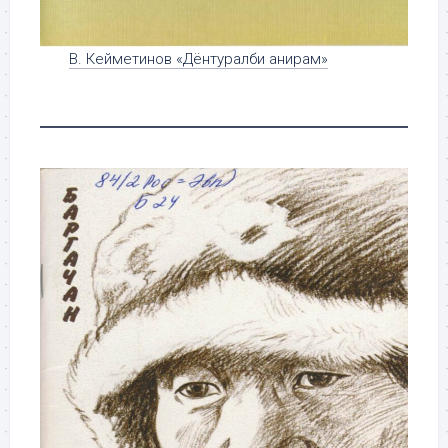
В. Кейметинов «Дëнтуралби анирам»