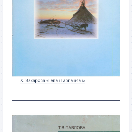
Х. Захарова «Геван Гарпанҥан»