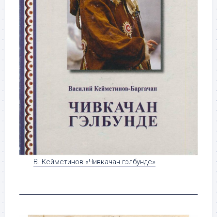
В. Кейметинов «Чивкачан гэлбунде»