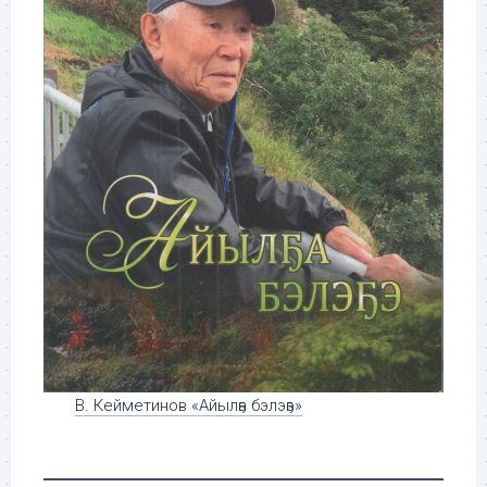
В. Кейметинов «Айылҕа бэлэҕэ»