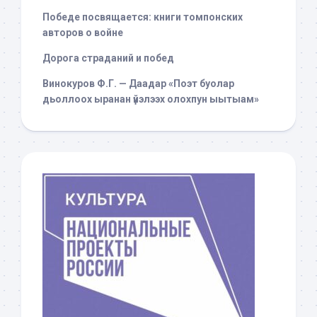
Победе посвящается: книги томпонских
авторов о войне
Дорога страданий и побед
Винокуров Ф.Г. — Даадар «Поэт буолар
дьоллоох ыранан үйэлээх олохпун ыытыам»