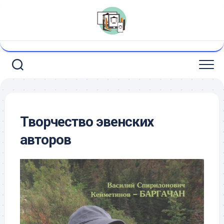
Перейти
к
содержанию
Творчество эвенских
авторов