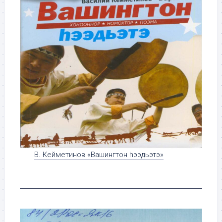
В. Кейметинов «Вашингтон hээдьэтэ»