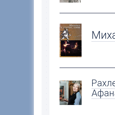
Миха
Рахл
Афан