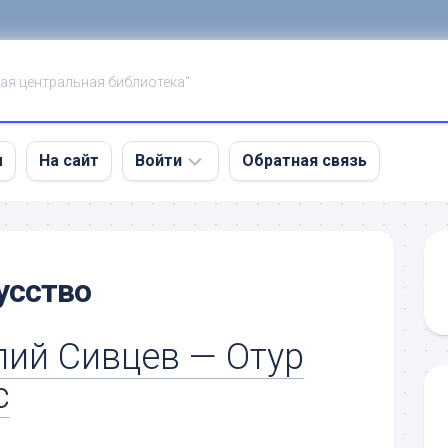
ая центральная библиотека"
ы
На сайт
Войти
Обратная связь
Войти
Регистрация
усство
лий Сивцев — Отур
с