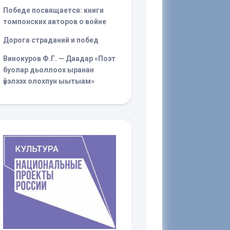
Победе посвящается: книги
томпонских авторов о войне
Дорога страданий и побед
Винокуров Ф.Г. — Даадар «Поэт
буолар дьоллоох ыранан
үйэлээх олохпун ыытыам»