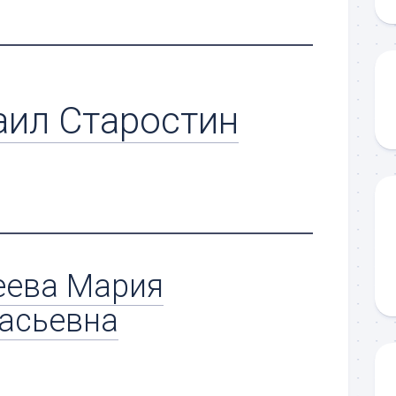
ил Старостин
еева Мария
асьевна