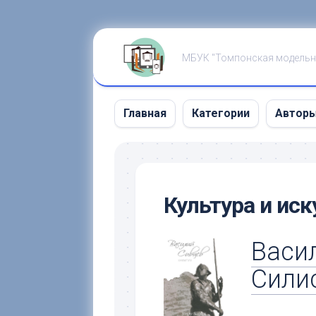
Перейти
к
МБУК "Томпонская модельн
содержанию
Главная
Категории
Автор
Культура и иск
Васи
Сили