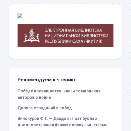
Рекомендуем к чтению
Победе посвящается: книги томпонских
авторов о войне
Дорога страданий и побед
Винокуров Ф.Г. — Даадар «Поэт буолар
дьоллоох ыранан үйэлээх олохпун ыытыам»