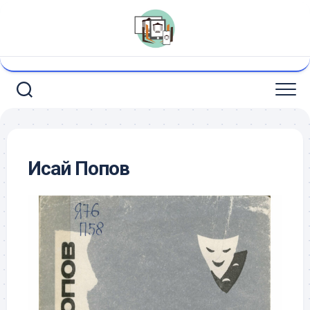
Перейти
к
содержанию
Исай Попов