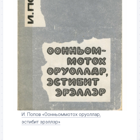
И. Попов «Оонньоммотох оруоллар,
эстибит эрэллэр»